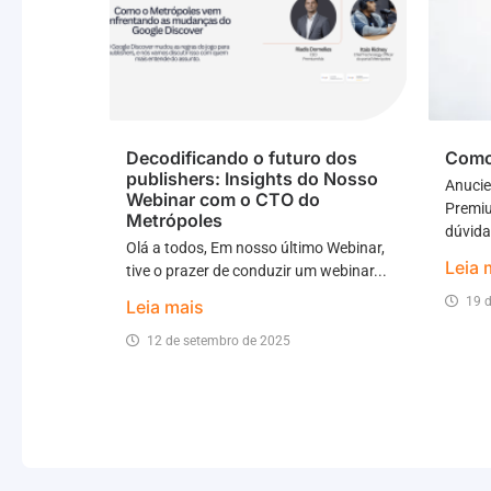
Decodificando o futuro dos
Como
publishers: Insights do Nosso
Anucie
Webinar com o CTO do
Premiu
Metrópoles
dúvida
Olá a todos, Em nosso último Webinar,
Leia 
tive o prazer de conduzir um webinar...
19 
Leia mais
12 de setembro de 2025